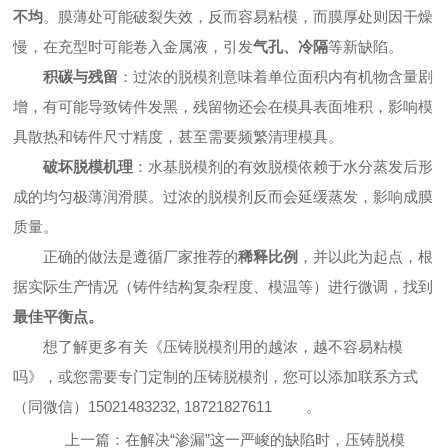
不均
。膜薄处可能破裂失效，反而容易粘模，而膜厚处则因干燥
慢，在充型时可能卷入金属液，引发
气孔、冷隔
等新缺陷。
积碳与残留
：过浓的脱模剂意味着单位面积内有机物含量剧
增，有可能导致铸件发黑，残留物还会在模具表面堆积，影响模
具散热和铸件尺寸精度，甚至需要频繁清理模具。
破坏脱模机理
：水基脱模剂的有效脱模依赖于水分蒸发后形
成的均匀极薄润滑膜。过浓的脱模剂反而会延缓蒸发，影响成膜
质量。
正确的做法是遵循厂家推荐的
稀释比例
，并以此为起点，根
据实际生产情况（铸件结构复杂程度、模温等）进行微调，找到
最佳平衡点。
想了解更多有关《压铸脱模剂用的越浓，越不容易粘模
吗》，或您需要专门定制的压铸脱模剂，您可以添加联系方式
（同微信）
15021483232, 18721827611
。
上一篇：
在解决“渗漏”这一严峻的缺陷时，压铸脱模