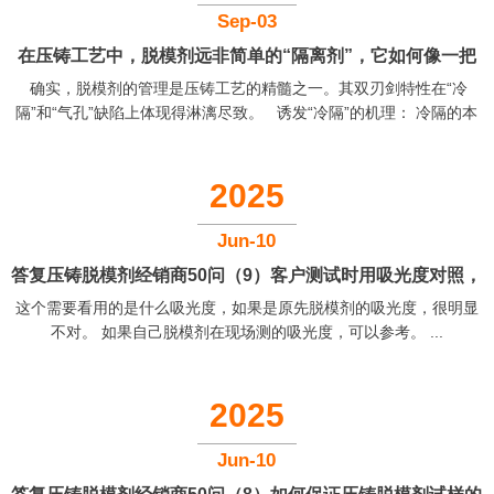
合，继而引发粘模和拉伤。因此，选择一款高品质的、与所铸合金匹
Sep-03
配的脱模剂是根本。 模具和合金状态的协同： 铝合金中含铁量低于
在压铸工艺中，脱模剂远非简单的“隔离剂”，它如何像一把
0....
双刃剑，既能预防也能诱发“冷隔”与“气孔”这类核心缺陷？
确实，脱模剂的管理是压铸工艺的精髓之一。其双刃剑特性在“冷
隔”和“气孔”缺陷上体现得淋漓尽致。 诱发“冷隔”的机理： 冷隔的本
质是金属流前端温度过低，无法熔合。当脱模剂（尤其是水基）喷涂
过量或雾化不良时，大量液体在型腔表面堆积。在合模浇注的瞬间，
这些液体的挥发会急剧吸收模具热量，造成局部“过冷区”。率先接触此
2025
区域的金属流迅速凝固，形成一层极薄的冷皮，当后续金属流到来
时，无法将其重新熔化，从而形成清晰的冷隔缝隙。这正是文件中指
Jun-10
出“脱模剂用量过多”是冷隔成因的深层物理过程。 诱发“气孔”的机...
答复压铸脱模剂经销商50问（9）客户测试时用吸光度对照，
这个需要看用的是什么吸光度，如果是原先脱模剂的吸光度，很明显
正确吗
不对。 如果自己脱模剂在现场测的吸光度，可以参考。 ...
2025
Jun-10