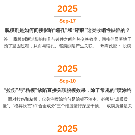
于铸件密封壁厚处，就会直接导致渗漏。因此，必须严格执行低挥发
2025
份脱模剂的选用和精准喷涂控制，从源头切断这条产气途径。 “助
攻”——保障表面质量： 文件指出“金属流融合不好，产生冷隔”是导致
Sep-17
渗漏的原因。良好的脱模剂能确保金属流顺畅填充，前端...
脱模剂是如何间接影响“缩孔”和“缩痕”这类收缩性缺陷的？
答： 脱模剂通过影响模具与铸件之间的热交换效率，间接但显著地干
其在模具热管理中的作用是什么？
预了凝固过程，从而与缩孔、缩痕缺陷产生关联。 热障效应： 脱模
剂薄膜实际上是在模具和铸件之间增加了一个微小的热阻层。如果这
层膜过厚或导热性差，它会阻碍铸件向模具的散热，相当于对铸件起
到了“保温”作用。这会延缓整体凝固速度，可能使原本设计用于补缩的
2025
通道过早凝固，导致厚大部位因液态收缩无法得到补偿而形成缩孔。
同时，局部冷却速度的差异会加大收缩应力，使表面出现凹陷（缩
Sep-10
痕）。 干扰定向凝固： 理想的凝固顺序是从远离浇口的位置开始，
“拉伤”与“粘模”缺陷直接关联脱模效果，除了常规的“喷涂均
朝向浇...
面对拉伤和粘模，仅关注喷涂均匀是治标不治本。必须从“成膜质
匀”，还有哪些更深层的与脱模剂相关的解决策略？
量”、“模具状态”和“合金成分”三个维度进行深层干预。 成膜质量是关
键： 脱模剂的核心功能是在模具表面形成一层连续、坚固且耐高温的
隔离膜。如果脱模剂润滑性不足、耐温性差或附着力弱，与实际工况
（模具温度、铝液温度、模具冷却效果等不匹配）这层膜在高压高速
2025
金属流的冲刷下会局部破裂，导致金属与模具钢直接接触，发生焊