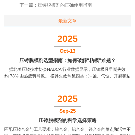
剂在确保铸件致密性方面应扮演怎样的角色？
下一篇：
压铸脱模剂的正确使用指南
最新文章
2025
Oct-13
压铸脱模剂选型指南：如何破解“粘模”难题？
据北美压铸技术协会NADCA 行业数据显示，压铸模具早期失效
约 78% 由热疲劳导致。 模具失效常见四类：冲蚀、气蚀、开裂和粘
模。前三者多属物理应力失效，而粘模与热疲劳息息相关，本质是化
学反应——高温金属液与模具钢发生冶金结合。优质脱模剂能在模面
成膜阻断反应。据行业统计，选择适合的压铸脱模剂可以使得压铸不
2025
良率降低5%-40%，模具寿命延长5%-10%。...
Sep-25
压铸脱模剂的科学选择策略
匹配压铸合金与工艺要求：锌合金、铝合金、镁合金的熔点和活性不