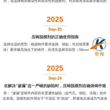
同，需选择相应耐温性和反应性的脱模剂。对后续有涂装要求极高的
铸件，务必选择非硅型脱模剂。 考量铸件结构与模具复杂性：结构复
杂、深腔、多棱角的铸件，要求脱模剂具有优异的润湿性和铺展性，
能均匀覆盖每个角落。简单简单的铸件则可选择性价比更高的产品。
2025
关注脱模剂的综合性能：优先选择热稳定性高、残留物少、环保型的
水基脱模剂。参考供应商提供的技术数据（TGA曲线、固含量等）。
Sep-25
进行小批量生产验证：在确定初步候选产品后，务必进行小批量试生
压铸脱模剂的正确使用指南
产。...
选择合适的类型：根据铸件要求选择。例如，对后续需要涂装（如喷
涂）要求极高场合下的铸件，应优先选择非硅型（Silicon-free）脱模
剂，以免硅油迁移影响涂层附着力。根据模具工作温度选择适合低温
（200℃以下）、中温（200-250℃）或高温（250℃以上）的脱模
剂。 严格控制稀释水质与比例：稀释用水的品质至关重要。不纯净的
2025
水可能含有杂质、矿物质或微生物，这些会干扰脱模剂的稳定性，甚
至引起变质，并可能增加铸件产生气孔以及滤网堵塞的风险。条件允
Sep-24
许下使用纯净水或去离子水，并严格按照技术数据表进行稀释。如...
在解决“渗漏”这一严峻的缺陷时，压铸脱模剂在确保铸件致
答： “渗漏”是铸件内部存在贯通性缺陷（如气孔、缩松、冷隔）的外
密性方面应扮演怎样的角色？
在表现。脱模剂的作用在于“不添乱”并“助攻”，即避免自身成为气体来
源，并辅助形成完整的金属皮层。 “不添乱”——杜绝气体来源： 如
前所述，脱模剂挥发物是铸件气孔的主要来源之一。这些气孔如果位