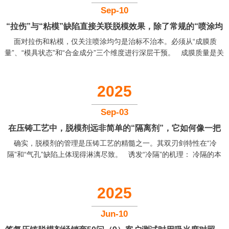
同时，局部冷却速度的差异会加大收缩应力，使表面出现凹陷（缩
Sep-10
痕）。 干扰定向凝固： 理想的凝固顺序是从远离浇口的位置开始，
“拉伤”与“粘模”缺陷直接关联脱模效果，除了常规的“喷涂均
朝向浇...
面对拉伤和粘模，仅关注喷涂均匀是治标不治本。必须从“成膜质
匀”，还有哪些更深层的与脱模剂相关的解决策略？
量”、“模具状态”和“合金成分”三个维度进行深层干预。 成膜质量是关
键： 脱模剂的核心功能是在模具表面形成一层连续、坚固且耐高温的
隔离膜。如果脱模剂润滑性不足、耐温性差或附着力弱，与实际工况
（模具温度、铝液温度、模具冷却效果等不匹配）这层膜在高压高速
2025
金属流的冲刷下会局部破裂，导致金属与模具钢直接接触，发生焊
合，继而引发粘模和拉伤。因此，选择一款高品质的、与所铸合金匹
Sep-03
配的脱模剂是根本。 模具和合金状态的协同： 铝合金中含铁量低于
在压铸工艺中，脱模剂远非简单的“隔离剂”，它如何像一把
0....
双刃剑，既能预防也能诱发“冷隔”与“气孔”这类核心缺陷？
确实，脱模剂的管理是压铸工艺的精髓之一。其双刃剑特性在“冷
隔”和“气孔”缺陷上体现得淋漓尽致。 诱发“冷隔”的机理： 冷隔的本
质是金属流前端温度过低，无法熔合。当脱模剂（尤其是水基）喷涂
过量或雾化不良时，大量液体在型腔表面堆积。在合模浇注的瞬间，
这些液体的挥发会急剧吸收模具热量，造成局部“过冷区”。率先接触此
2025
区域的金属流迅速凝固，形成一层极薄的冷皮，当后续金属流到来
时，无法将其重新熔化，从而形成清晰的冷隔缝隙。这正是文件中指
Jun-10
出“脱模剂用量过多”是冷隔成因的深层物理过程。 诱发“气孔”的机...