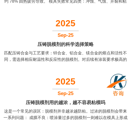
约 78% 由热疲劳导致。 模具失效常见四类：冲蚀、气蚀、开裂和粘
模。前三者多属物理应力失效，而粘模与热疲劳息息相关，本质是化
学反应——高温金属液与模具钢发生冶金结合。优质脱模剂能在模面
成膜阻断反应。据行业统计，选择适合的压铸脱模剂可以使得压铸不
2025
良率降低5%-40%，模具寿命延长5%-10%。...
Sep-25
压铸脱模剂的科学选择策略
匹配压铸合金与工艺要求：锌合金、铝合金、镁合金的熔点和活性不
同，需选择相应耐温性和反应性的脱模剂。对后续有涂装要求极高的
铸件，务必选择非硅型脱模剂。 考量铸件结构与模具复杂性：结构复
杂、深腔、多棱角的铸件，要求脱模剂具有优异的润湿性和铺展性，
能均匀覆盖每个角落。简单简单的铸件则可选择性价比更高的产品。
2025
关注脱模剂的综合性能：优先选择热稳定性高、残留物少、环保型的
水基脱模剂。参考供应商提供的技术数据（TGA曲线、固含量等）。
Sep-25
进行小批量生产验证：在确定初步候选产品后，务必进行小批量试生
压铸脱模剂用的越浓，越不容易粘模吗
产。...
这是一个常见的误区：脱模剂并非越浓越防粘。过浓的脱模剂会带来
一系列问题： 成膜不良：喷涂量过多的脱模剂一则难以在模具上形成
薄而均匀的皮膜，易形成液滴流挂，二则雾化效果差，导...