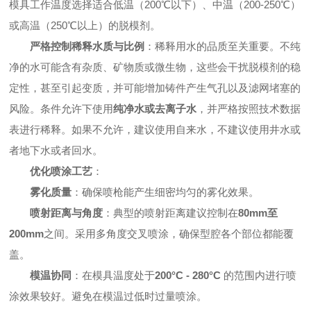
模具工作温度选择适合低温（200℃以下）、中温（200-250℃）
或高温（250℃以上）的脱模剂。
严格控制稀释水质与比例
：稀释用水的品质至关重要。不纯
净的水可能含有杂质、矿物质或微生物，这些会干扰脱模剂的稳
定性，甚至引起变质，并可能增加铸件产生气孔以及滤网堵塞的
风险。条件允许下使用
纯净水或去离子水
，并严格按照技术数据
表进行稀释。如果不允许，建议使用自来水，不建议使用井水或
者地下水或者回水。
优化喷涂工艺
：
雾化质量
：确保喷枪能产生细密均匀的雾化效果。
喷射距离与角度
：典型的喷射距离建议控制在
80mm至
200mm
之间。采用多角度交叉喷涂，确保型腔各个部位都能覆
盖。
模温协同
：在模具温度处于
200°C - 280°C
的范围内进行喷
涂效果较好。避免在模温过低时过量喷涂。