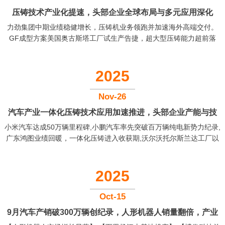
压铸技术产业化提速，头部企业全球布局与多元应用深化
力劲集团中期业绩稳健增长，压铸机业务领跑并加速海外高端交付。
GF成型方案美国奥古斯塔工厂试生产告捷，超大型压铸能力超前落
地。伊之密LEAP10000超大型压铸机交付，中国万吨级压铸迈入规模
化应用。宝武镁业半固态镁合金成型技术量产落地，降本增效优势显
著。美利信科技联手钜量创新绿能，合资开拓服务器液冷关键零部件
2025
市场。...
Nov-26
汽车产业一体化压铸技术应用加速推进，头部企业产能与技
小米汽车达成50万辆里程碑,小鹏汽车率先突破百万辆纯电新势力纪录,
术布局深化
广东鸿图业绩回暖，一体化压铸进入收获期,沃尔沃托尔斯兰达工厂以
一体化压铸驱动变革...
2025
Oct-15
9月汽车产销破300万辆创纪录，人形机器人销量翻倍，产业