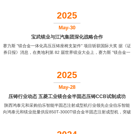
柯迪实施对宁波昕飞的吸收合并。合并完成后，宁波昕飞将注销独立
法人资格，爱柯迪继续存续经营，其企业名称、注册资本等登记信息
2025
保持不变。宁波昕飞成立于 2021 年，主营业务涵盖汽车零部件及配
件制造、有色金属合金制造与销售等领域。 2【宜镁泰镁合金成型设
May-30
备进军韩国市场】 6 月 13 日，江苏宜镁泰精密制造...
宝武镁业与江汽集团深化战略合作
赛力斯 "镁合金一体化高压压铸座椅支架件" 项目斩获国际大奖 据《证
券日报》消息，在奥地利第 82 届世界镁业大会上，赛力斯 "镁合金一
体化高压压铸座椅支架件" 项目荣获国际镁协（IMA）2025 年度 "优秀
汽车铸件奖"。该项目采用单件替代 10 + 钢制冲压件的集成设计，突
破大尺寸薄壁镁合金高压铸造成型工艺，实现零部件 45% 减重。目
2025
前，赛力斯面向量产的超大型一体化压铸镁合金后车体已正式下
线。...
May-28
压铸行业动态 ​五菱工业镁合金半固态压铸CCB试制成功
​陕西鸿泰元和采购伯乐智能半固态注射成型机​ 行业领先企业伯乐智能
向鸿泰元和镁业批量供应850T-3000T镁合金半固态注射成型机，突破
大型一体化成型技术瓶颈，推动高附加值产品发展，体现半固态新技
术的规模化应用。 ​五菱工业镁合金半固态压铸CCB试制成功​ 采用镁合
金半固态工艺成功制造超1.5米仪表板横梁支架，单次注射量超8kg，