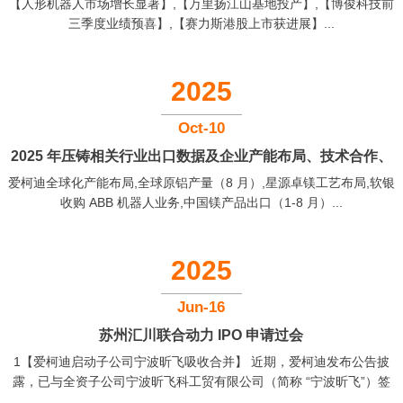
【人形机器人市场增长显著】,【万里扬江山基地投产】,【博俊科技前
链迎多重利好
三季度业绩预喜】,【赛力斯港股上市获进展】...
2025
Oct-10
2025 年压铸相关行业出口数据及企业产能布局、技术合作、
爱柯迪全球化产能布局,全球原铝产量（8 月）,星源卓镁工艺布局,软银
收购动态
收购 ABB 机器人业务,中国镁产品出口（1-8 月）...
2025
Jun-16
苏州汇川联合动力 IPO 申请过会
1【爱柯迪启动子公司宁波昕飞吸收合并】 近期，爱柯迪发布公告披
露，已与全资子公司宁波昕飞科工贸有限公司（简称 “宁波昕飞”）签
订《吸收合并协议》，明确以 2025 年 6 月 30 日为合并基准日，由爱