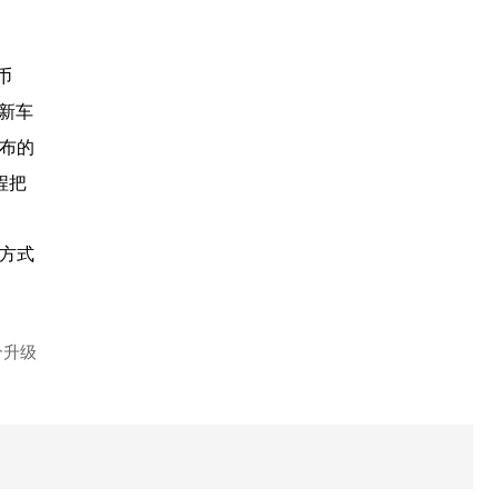
币
新车
公布的
程把
方式
合升级