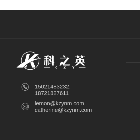
议，会议以“大”道智简为理念，与压
工艺创新与优化的更多可能性，助力压
目标。科之英作为国产压铸脱模剂的优
压铸年会，与行业代表探讨在新格局下
话压铸技术未...
15021483232,
18721827611
lemon@kzynm.com,
catherine@kzynm.com