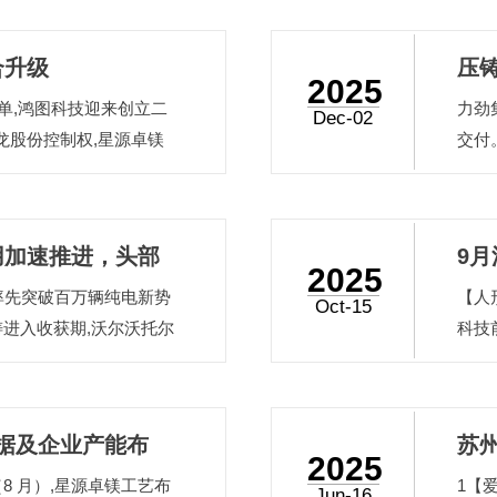
合升级
压
2025
订单,鸿图科技迎来创立二
力劲
元
Dec-02
锋龙股份控制权,星源卓镁
交付
能力
吨级
产落
用加速推进，头部
9
合资
2025
率先突破百万辆纯电新势
【人
量
Oct-15
铸进入收获期,沃尔沃托尔
科技
数据及企业产能布
苏州
2025
8 月）,星源卓镁工艺布
1【
Jun-16