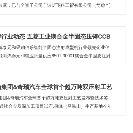
披露，已与全资子公司宁波昕飞科工贸有限公司（简称 “宁
”）签订《吸收合并协议》，明确以 2025 年 6 月 30 日为
基准日，由爱柯迪实施对宁波昕飞的吸收合并。合并完成
宁波昕飞将注销独立法人资格，爱柯迪继续存续经营，其
行业动态 ​五菱工业镁合金半固态压铸CCB
名称、注册资本等登记信息保持不变。宁波昕飞成立于
21 年，主营业务涵盖汽车零部件及配件制造、有色金属合金
西鸿泰元和采购伯乐智能半固态注射成型机​ 行业领先企业伯
制成功
与销售等领域。 2【宜镁泰镁合金成型设备进军韩国市
能向鸿泰元和镁业批量供应850T-3000T镁合金半固态注射
6 月 13 日，江苏宜镁泰精密制造...
机，突破大型一体化成型技术瓶颈，推动高附加值产品发
体现半固态新技术的规模化应用。 ​五菱工业镁合金半固态
CCB试制成功​ 采用镁合金半固态工艺成功制造超1.5米仪表
劲集团&奇瑞汽车全球首个超万吨双压射工艺
梁支架，单次注射量超8kg，成品仅4.6kg，标志半固态技
轻量化领域的重大突破，来自知名车企广西汽车集团。 ​超
集团&奇瑞汽车全球首个超万吨双压射工艺发布暨技术签
布暨技术签约
性能镁锂合金技术通过科技成果评价​ 上海交大与航天科工
宝镁镁合金及深加工项目试产,泉峰（马鞍山）生产基地今年
联合开发...
额预计10亿元,比亚迪新能源汽车生产基地落户匈牙利,美利
收购美国LLC公司100%股权,无锡威越智能拟在徐州投资压
动化设备生产项目...