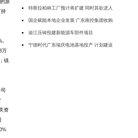
选的原
压铸整体解决方案战略合作关系
特斯拉柏林工厂预计将扩建 同时其欲进入
可持
泰国市场
国企赋能本地企业发展 广东南控集团收购
奔达模具69.26%的股权
渝江压铸投建新能源车部件项目
%。
宁德时代广东瑞庆电池基地投产 计划建设
8万
华南地区最大的锂电池制造基地
%；镁
公司
变
关资
股
0%