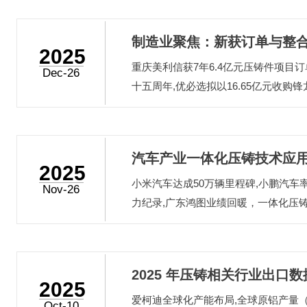
制造业聚焦：新获订单与整
2025
重庆美利信获7年6.4亿元压铸件项目
Dec-26
十五周年,优必选拟以16.65亿元收购
取得5.75亿元项目定点...
汽车产业一体化压铸技术应
2025
小米汽车达成50万辆里程碑,小鹏汽车
企业产能与技术布局深化
Nov-26
力纪录,广东鸿图业绩回暖，一体化压
斯兰达工厂以一体化压铸驱动变革...
2025 年压铸相关行业出口
2025
爱柯迪全球化产能布局,全球原铝产量（
局、技术合作、收购动态
Oct-10