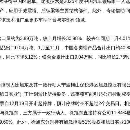
”技术夺得中国区冠军。此项技术是2025年度中国汽车领域唯一入
量产，应用于减震塔、后纵梁等主要结构部件。此外，奇瑞借助“
将该技术推广至更多车型平台与零部件领域。
量约为3.89万吨，较上月增长30.98%、较去年同期上升4.01
品出口0.04万吨。1月至11月，中国各类镁产品合计出口约40.8
吨，同比下降5.12%；镁合金累计出口9.04万吨，同比增长2.73
实际控制人徐旭东及其一致行动人宁波梅山保税港区旭晟控股有限
“旭日实业”）正计划转让所持股份，该事项可能引起公司控制权
自12月19日开市起停牌，预计停牌时长不超过2个交易日。相
徐旭东，三方属于一致行动人。徐旭东直接持有公司11.84%
9.60%。此外，徐旭东分别持有旭晟控股51%股权和旭日实业10