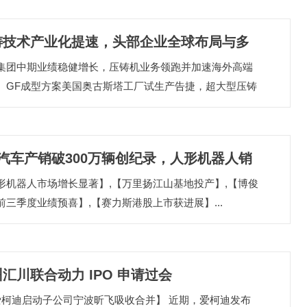
铸技术产业化提速，头部企业全球布局与多
集团中期业绩稳健增长，压铸机业务领跑并加速海外高端
应用深化
。GF成型方案美国奥古斯塔工厂试生产告捷，超大型压铸
超前落地。伊之密LEAP10000超大型压铸机交付，中国万
压铸迈入规模化应用。宝武镁业半固态镁合金成型技术量
地，降本增效优势显著。美利信科技联手钜量创新绿能，
月汽车产销破300万辆创纪录，人形机器人销
开拓服务器液冷关键零部件市场。...
形机器人市场增长显著】,【万里扬江山基地投产】,【博俊
翻倍，产业链迎多重利好
前三季度业绩预喜】,【赛力斯港股上市获进展】...
汇川联合动力 IPO 申请过会
爱柯迪启动子公司宁波昕飞吸收合并】 近期，爱柯迪发布