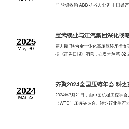
局,软银收购 ABB 机器人业务,中国镁产品
宝武镁业与江汽集团深化战
2025
赛力斯 "镁合金一体化高压压铸座椅支
May-30
据《证券日报》消息，在奥地利第 82
斯 "镁合金一体化高压压铸座椅支架件
（IMA）2025 年度 "优秀汽车铸件奖
+ 钢制冲压件的集成设计，突破大尺
齐聚2024全国压铸年会 科
型工艺，实现零部件 45% 减重。目
2024
型一体化压铸镁合金后车体已正式下线。.
2024年3月21日，由中国机械工程学
提质增效降本
Mar-22
（WFO）压铸委员会、铸造行业生产
学研究总院集团有限公司主办的2024
十九届中国国际压铸会议”在宁波香格
700余名国内外压铸领域专家、学者