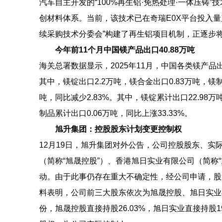
汽车自主开发的“100%再生铝·免热处理·一体压铸
创材料体系。当前，该技术已在奇瑞E0X平台投入
续采购技术分委会”构建了再生铝项目机制，正逐步
今年前11个月中国镁产品出口40.88万吨
海关总署数据显示，2025年11月，中国各类镁产品出口
其中，镁锭出口2.2万吨，镁合金出口0.83万吨，镁制
吨，同比减少2.83%。其中，镁锭累计出口22.98万
制品累计出口0.06万吨，同比上涨33.33%。
旭升集团：控股股东计划变更控制权
12月19日，旭升集团对外公告，公司控股股东、
（简称“旭晟控股”）、香港旭日实业有限公司（简称
动。由于此事仍存在重大不确定性，经公司申请，股票
料表明，公司前三大股东依次为旭晟控股、旭日实业与
份，旭晟控股直接持股26.03%，旭日实业直接持股1