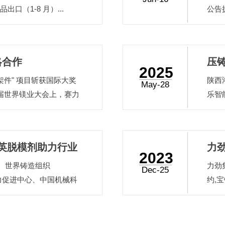
出口（1-8 月）...
公告
波昕飞
合并
后，
略合作
压铸
企业
2025
20
架件" 项目斩获国际大奖
​陕
试
May-28
制造
 届世界镁业大会上，赛力
乐智
场】 
" 项目荣获国际镁协
成型
"。该项目采用单件替代 10
展，
寸薄壁镁合金高压铸造成
压铸
之英脱模剂助力行业
力
前，赛力斯面向量产的超大
板横
2023
..
术在
会、世界铸造组织
力劲
发
Dec-25
轻高
力促进中心、中国机械科
约,
研究院
年全国压铸行业年会暨第
销售
里拉大酒店盛大开幕，
信拟
，知名企业代表出席了会
铸自