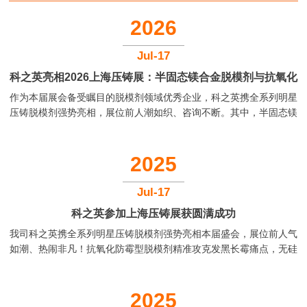
2026
Jul-17
科之英亮相2026上海压铸展：半固态镁合金脱模剂与抗氧化
作为本届展会备受瞩目的脱模剂领域优秀企业，科之英携全系列明星
防霉解决方案大受好评
压铸脱模剂强势亮相，展位前人潮如织、咨询不断。其中，半固态镁
合金脱模剂与抗氧化防霉压铸脱模剂两大产品线成为全场焦点，获得
国内外压铸企业与代理商的高度认可。我们科之英也诚招海内外优秀
的压铸脱模剂代理商，一起携手共赢，在面对日益竞争的压铸环境
2025
中，通过技术创新，降低客户的综合使用成本。...
Jul-17
科之英参加上海压铸展获圆满成功
我司科之英携全系列明星压铸脱模剂强势亮相本届盛会，展位前人气
如潮、热闹非凡！抗氧化防霉型脱模剂精准攻克发黑长霉痛点，无硅
配方助力后续清洗涂装更高效，半固态专用款适配先进成型工艺，耐
高温型稳扛高温考验——四大核心产品矩阵刚亮相便成焦点。搭配现
场陈列的优质压铸件，工艺细节与性能优势直观可触，引海内外客户
2025