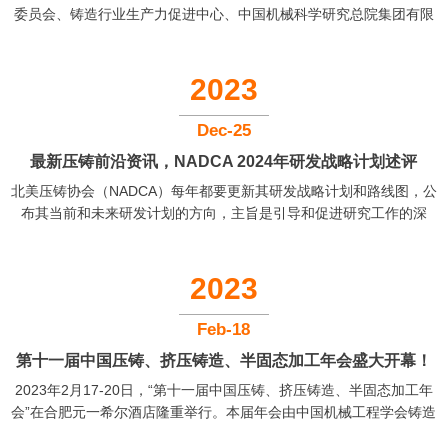
委员会、铸造行业生产力促进中心、中国机械科学研究总院集团有限
公司主办的2024年全国压铸行业年会暨第十九届中国国际压铸会议”在
宁波香格里拉大酒店盛大开幕，700余名国内外压铸领域专家、学者，
知名企业代表出席了会议，会议以“大”道智简为理念，与压铸同仁共同
2023
探索一体化压铸工艺创新与优化的更多可能性，助力压铸企业迈向更
高的发展目标。科之英作为国产压铸脱模剂的优秀企业，再次亮相全
Dec-25
国压铸年会，与行业代表探讨在新格局下如何增效提质降本，共话压
最新压铸前沿资讯，NADCA 2024年研发战略计划述评
铸技术未...
北美压铸协会（NADCA）每年都要更新其研发战略计划和路线图，公
布其当前和未来研发计划的方向，主旨是引导和促进研究工作的深
入，支撑北美铸造行业可持续性发展，通过研发领先的技术，来...
2023
Feb-18
第十一届中国压铸、挤压铸造、半固态加工年会盛大开幕！
2023年2月17-20日，“第十一届中国压铸、挤压铸造、半固态加工年
科之英展出液态模锻脱模剂
会”在合肥元一希尔酒店隆重举行。本届年会由中国机械工程学会铸造
分会、中国兵工学会材料科学与技...