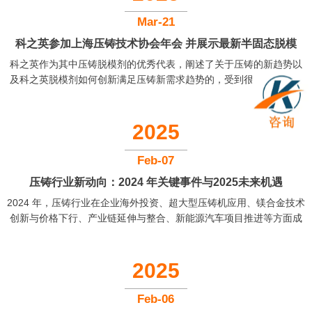
纷纷驻足。业务团队热情讲解，从技术参数到应用场景逐一答疑，咨
询声、洽谈声此起彼伏，不少客户当场深入交流合作意向。这场行业
Mar-21
盛会里，我司展位凭硬核产品与专业服务收获满堂彩，既展现实力更
科之英参加上海压铸技术协会年会 并展示最新半固态脱模
结交挚友，为拓展市场再添强劲动...
科之英作为其中压铸脱模剂的优秀代表，阐述了关于压铸的新趋势以
剂、一体化压铸脱模剂成果
及科之英脱模剂如何创新满足压铸新需求趋势的，受到很多客户的认
同。压铸的新趋势是一体化压铸、镁合金半固态趋势以及新能源结构
件的爆发。立足实践，创新发展，我们科之英紧跟时代需求，不断推
陈出新。我们根据客户不同的需求开发出适配客户工况的脱模剂。 ...
2025
Feb-07
压铸行业新动向：2024 年关键事件与2025未来机遇
2024 年，压铸行业在企业海外投资、超大型压铸机应用、镁合金技术
创新与价格下行、产业链延伸与整合、新能源汽车项目推进等方面成
绩斐然。展望未来，轻量化需求、一体化压铸技术、智能化自动化生
产、绿色压铸、产业整合协同以及新兴市场需求等趋势，将为压铸行
业带来新的发展机遇。科之英铝镁压铸脱模剂作为行业领先的脱模剂
2025
品牌，将持续助力压铸企业实现高效、环保、智能化生产，推动压铸
行业迈向更高的发展水平，在新的一年里续写辉煌篇章。...
Feb-06